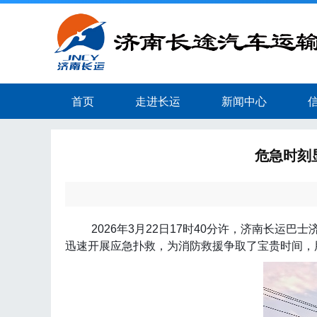
首页
走进长运
新闻中心
危急时刻
2026
年
3
月
22
日
17
时
40
分许，济南长运巴士
迅速开展应急扑救，为消防救援争取了宝贵时间，