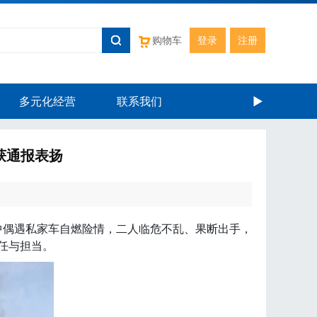
购物车
登录
注册
多元化经营
联系我们
►
获通报表扬
中偶遇私家车自燃险情，二人临危不乱、果断出手，
任与担当。