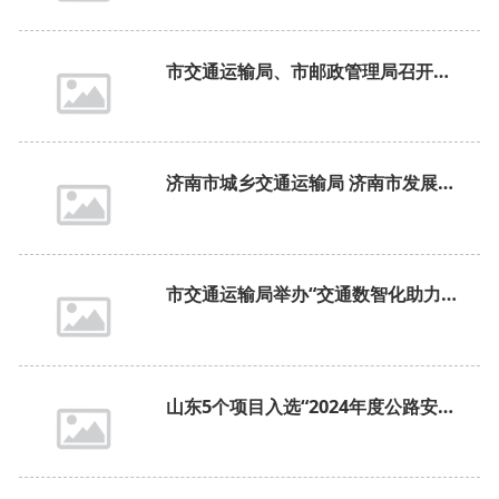
市交通运输局、市邮政管理局召开全市客货邮融合发展现场推进会
济南市城乡交通运输局 济南市发展和改革委员会 济南市财政局关于印发《济南市2025年新能源城市公交车及动力电池更新补贴实施细则》的通知
市交通运输局举办“交通数智化助力城市高质量发展的实践”交通大讲堂专题讲座
山东5个项目入选“2024年度公路安全设施和交通秩序管理精细化提升精品工程”