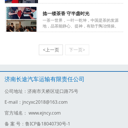
捻一缕茶香 守半盏时光
一茶一世界，一叶一乾坤，中国是茶的发源
地，品茶能静心、提神，有助于陶冶情操。
8月4日，为进一步宣扬中国传统文化，提
升员工待客礼仪和自身素养。公司副总经理
秦道勇对公司员工进行茶艺知识培训，还特
邀茶艺师王秀梅女士进行茶艺展示。公司总
<上一页
下一页>
经理艾华明，总经理助理樊祥贺、职能处室
人员、各基层单位管理人员30余人参加了
培训。
济南长途汽车运输有限责任公司
公司地址：济南市天桥区堤口路75号
E-mail：jncyxc2018@163.com
官方域名： www.ejncy.com
备 案 号：鲁ICP备18040730号-1