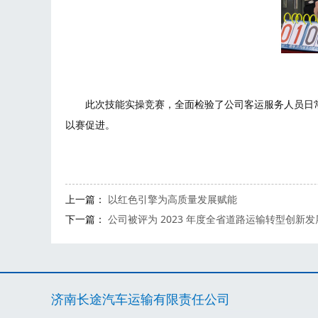
此次技能实操竞赛，全面检验了公司客运服务人员日
以赛促进。
上一篇：
以红色引擎为高质量发展赋能
下一篇：
公司被评为 2023 年度全省道路运输转型创新
济南长途汽车运输有限责任公司