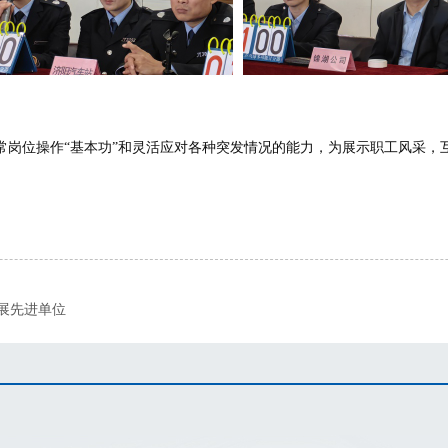
常岗位操作“基本功”和灵活应对各种突发情况的能力，为展示职工风采，
发展先进单位