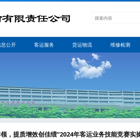
信息公开
客运服务
货运物流
维修检测
本领，提质增效创佳绩”2024年客运业务技能竞赛实