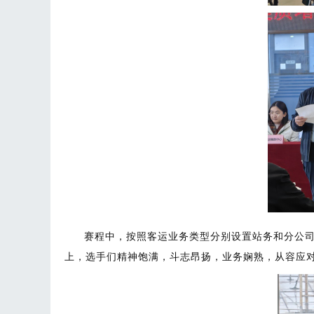
赛程中，按照客运业务类型分别设置站务和分公司
上，选手们精神饱满，斗志昂扬，业务娴熟，从容应对