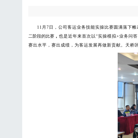
11月7日，公司客运业务技能实操比赛圆满落下
二阶段的比赛
，
也是近年来首次以“实操模拟+业务问
赛出水平，赛出成绩，为客运发展再做新贡献。天桥